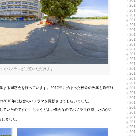
20
20
20
20
20
20
20
20
20
20
20
20
20
20
20
クでパノラマがご覧いただけます
20
20
20
集まる同窓会を行っています。2012年に始まった校舎の改築も昨年終
20
20
20
の2010年に校舎のパノラマを撮影させてもらいました。
20
20
していたのですが、ちょうどよい機会なのでパノラマ作成したのがこ
20
20
影しました。
20
20
20