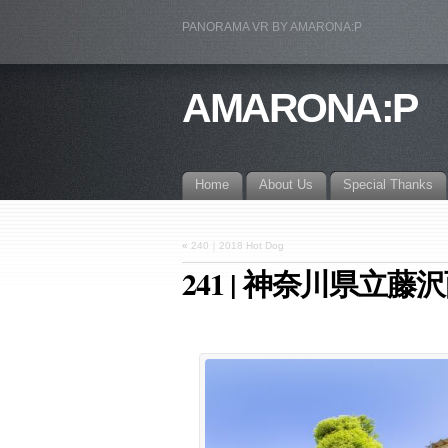
PANORAMA VR BY AMARONA:P
AMARONA:P
Home
About Us
Special Thanks
«
240｜2018 Hot Dog
241 | 神奈川県立藤沢