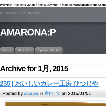
Warning
: Undefined variable $metakeywords in
/home/amaronap/amaronap.com/p
PANORAMA VR BY AMARONA:P
AMARONA:P
Home
About Us
Special Thanks
Archive for 1月, 2015
235 | おいしいカレー工房 ひつじや
Posted by
aikawa
in
室内
,
食
on 2015/01/01