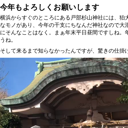
今年もよろしくお願いします
横浜からすぐのところにある戸部杉山神社には、狛
なモノがあり、今年の干支にちなんだ神社なので大
にそんなことはなく。まぁ年末平日昼間ですしね。
うね。
そして来るまで知らなかったんですが、驚きの仕掛
動
画
プ
レ
ー
ヤ
ー