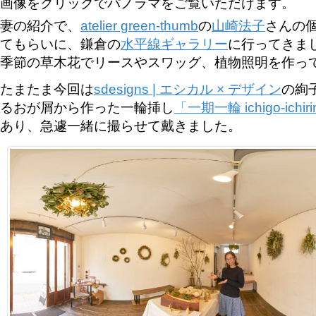
画像をクリックでパノラマをご覧いただけます。
妻の紹介で、
atelier green-thumb
の
山崎法子
さんの
てもらいに、鎌倉の
水平線ギャラリー
に行ってきま
季節の草木花でリースやスワッグ、植物照明を作っ
たまたま今回は
sdesigns | エシカル × デザイン
の絢
るおが屑から作った一輪挿し
「一期一輪 ichigo-ichiri
あり、急遽一緒に撮らせて戴きました。