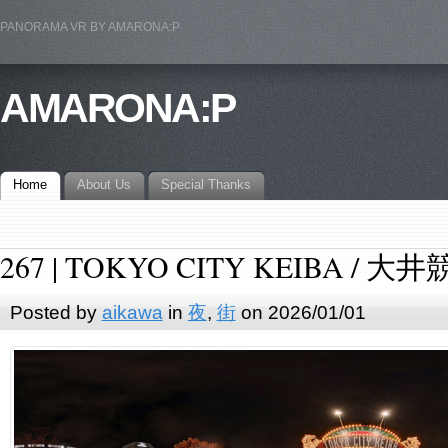
PANORAMA VR BY AMARONA:P
AMARONA:P
Home
About Us
Special Thanks
267 | TOKYO CITY KEIBA / 大
Posted by
aikawa
in
夜
,
街
on 2026/01/01