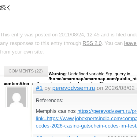
続く
This entry was posted on 2011/08/24, 12:45 and is filed und
any responses to this entry through
RSS 2.0
. You can
leave
from your own site.
COMMENTS (22)
Warning
: Undefined variable $rp_query in
/home/amaronap/amaronap.com/public_ht
content/themes/fusion/comments.php
on line
40
#1
by
perevodvsem.ru
on 2026/08/02 
References:
Memphis casinos
https://perevodvsem.ru/p
link=https://www.jobexpertsindia.com/comp
codes-2026-casino-gutschein-codes-im-test